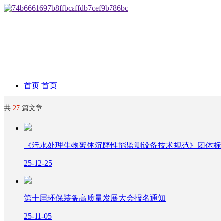
首页
首页
共
27
篇文章
臭氧专委会
臭氧专
《污水处理生物絮体沉降性能监测设备技术规范》团体标
委会
新闻资讯
新闻资讯
25-12-25
政策法规
简 介
最新信息
政策法规
第十届环保装备高质量发展大会报名通知
中国臭氧发展史
结 构
行业动态
标准规范
中
끠
搜索
25-11-05