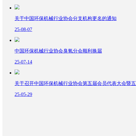
中国臭氧技术网
国臭氧发展史
臭氧技术
顾 问
会员动态
臭氧技术
关于中国环保机械行业协会分支机构更名的通知
25-08-07
臭氧应用
会员单位
历史概述
科研文献
臭氧应用
CHINA OZONE TECHNOLOGY NETWORK
中国环保机械行业协会臭氧分会顺利换届
联系我们
规章制度
大事记
技术综述
给水处理
联系我们
25-07-14
臭氧专刊
电源技术
污水处理
关于召开中国环保机械行业协会第五届会员代表大会暨五
放电技术
废气处理
25-05-29
控制技术
纸浆漂白
其他