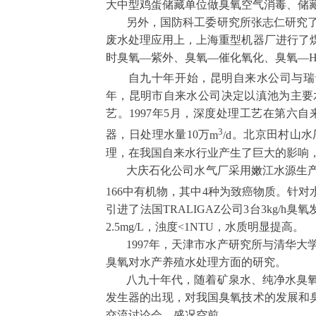
大中型鸡蛋储藏单位做臭氧空气消毒、储
另外，国防科工委研究所张志仁研究了
废水处理应用上，上海重型机器厂进行了
时臭氧—紫外、臭氧—催化氧化、臭氧
—
自九十年开始，昆明自来水公司与瑞士
年，昆明市自来水公司决定以滇池为主要
艺。
1997
年
5
月，深度处理工艺在第六自
3
器，日处理水量
10
万
m
/d
。北京田村山水
理，在我国自来水行业产生了巨大的影响
大庆石化公司水气厂采用嫩江水源生产
166
中有机物，其中
4
种为致癌物质。针对
引进了法国
TRALIGAZ
公司
3
台
3kg/h
臭氧
2.5mg/L
，浊度
<1NTU
，水质明显提高。
1997
年，天津市水产研究所与清华大
臭氧对水产养殖水处理方面的研究。
八九十年代，随着矿泉水、纯净水臭氧
发生器的出现，对我国臭氧技术的发展和
交流讨论会，盛况空前。