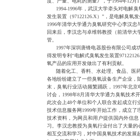
度、产量、电耗的测量》，于
1994
年
12
月
1
1994-1996
年，武汉大学牵头对电解臭
发生装置（
97122126.X
）”，是电解臭氧
1996
年清华大学通力臭氧研究中心李汉忠
回来后，李汉忠与卓维韩教授（前清华大
管。
1997
年深圳唐锋电器股份有限公司成
得发明专利“电解式臭氧发生装置
97122126
氧产品的应用开发做出了有利贡献。
随着化工、香料、水处理、食品、医药
各地纷纷建立了一些臭氧设备生产企业，
末，臭氧行业活动频繁踊跃，
1997
年北京
讨会，
1998
年
8
月清华大学通力臭氧技术
此次会上
48
个单位和个人联合发起成立行
技术信息服务网
1999
年开始工作，成立了
技术资料，为网员和用户提供国内外信息
习。李汉忠教授为臭氧行业付出了大量的
相互交流和学习，对中国臭氧技术的发展