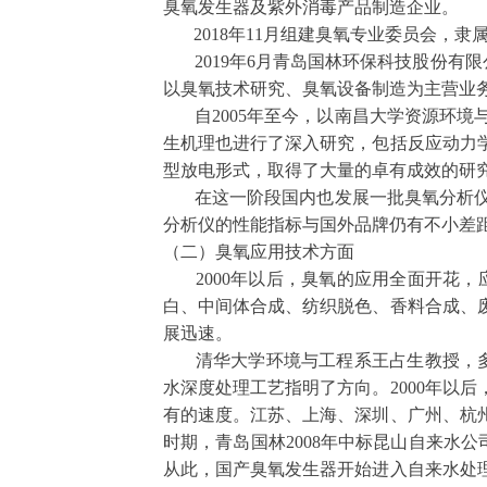
臭氧发生器及紫外消毒产品制造企业。
2018
年
11
月组建臭氧专业委员会，隶
2019
年
6
月青岛国林环保科技股份有限
以臭氧技术研究、臭氧设备制造为主营业
自
2005
年至今，以南昌大学资源环境
生机理也进行了深入研究，包括反应动力
型放电形式，取得了大量的卓有成效的研
在这一阶段国内也发展一批臭氧分析仪
分析仪的性能指标与国外品牌仍有不小差
（二）臭氧应用技术方面
2000
年以后，臭氧的应用全面开花，
白、中间体合成、纺织脱色、香料合成、
展迅速。
清华大学环境与工程系王占生教授，多
水深度处理工艺指明了方向。
2000
年以后
有的速度。江苏、上海、深圳、广州、杭
时期，青岛国林
2008
年中标昆山自来水公
从此，国产臭氧发生器开始进入自来水处