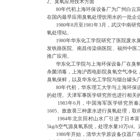
2
、臭氧应用技术方面
80
年代初上海环保设备厂为广州白云
在国内最早应用臭氧处理饮用水的一批企
1980
年
8
月至
1981
年
3
月，武汉中南研
氧处理站。
1980
年华东化工学院研究了医院废水
发铁路医院、南昌传染病医院、福州中医
推广应用。
华东化工学院与上海环保设备厂在臭氧
杀菌消毒，上海沪西电影院臭氧空气净化
臭氧保鲜，以及华东化工学院与烟台罐头
80
年代初，华东理工大学与上海环保
的处理。天津军事医学研究所也进行相关
1983
年
6
月，中国海军医学研究所秦
1605
、敌敌畏三种废水进行臭氧处理，取
1984
年北京田村山水厂引进了日本
5kg/h
空气源臭氧系统，处理水量
10
万
t/d
。
1986
年开始，清华大学原设备仪器厂在