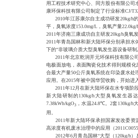
用工程技术研究中心、同方股份有限公司
康环保科技有限公司制定了行业标准
CJ/T3
2010
年江苏康尔自主成功研发
20kg/h
平，臭氧浓度
153.0mg/L
，臭氧产量
22.0kg/
2011
年济南三康成功自主研发
20kg/h
臭氧
2011
年青岛国林和新大陆环保分别承担水
下的
“
非玻璃介质大型臭氧发生器设备研制
2011
年北京乾润开元环保科技有限公
电极面放电，表面陶瓷化技术得到规模化
合最大产量
50
公斤臭氧系统在印染废水处
应用。在
2015
年被中国华贸收购，开始进
2011
年
12
月在新大陆环保在水专项阶
新大陆研制的
130kg/h
大型臭氧发生器
7.38kWh/kgO
，水温
24.8
℃。
2
套
130kg/h
3
用。
2011
年新大陆环保承担国家发改委资
高浓度有机废水治理中的应用（
2011C005
2012
年
6
月青岛国林
“
大型（
120kg/h
）