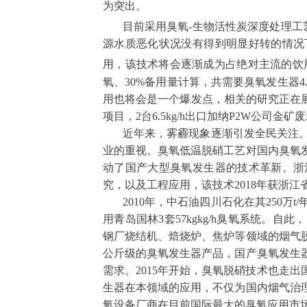
为突出。
目前采用臭氧
-
生物活性炭深度处理工
源水质恶化状况没有得到明显好转的情况
用，该技术将会逐渐成为占绝对主流的饮
氧、
30%
备用量计算，共需要臭氧发生器
4
用也将会是一个爆发点，相关的研究正在
项目，
2
台
6.5kg/h
出口加纳
P2W
公司金矿废
近年来，雾霾现象逐渐引发全民关注。
业的重视。臭氧低温脱硝工艺对国内臭氧
动了国产大型臭氧发生器的技术革新。浙
究，以及工程应用，该技术
2018
年获浙江
2010
年，中石油四川石化在其
250
万
t/
用青岛国林
3
套
57kgkg/h
臭氧系统。自此，
钢厂烧结机、焙烧炉、焦炉等领域的烟气
公斤级的臭氧发生器产品，国产臭氧发生
需求。
2015
年开始，臭氧脱硝技术也走出
生器在本领域的应用，不仅为国内烟气治
氧设备厂商在目前国际最大的臭氧应用市