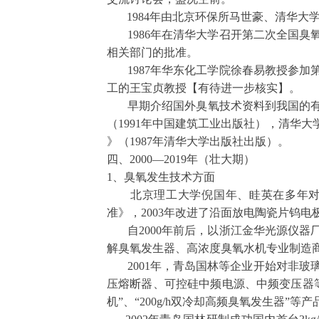
1984
年由北京环保所马世豪、清华大
1986
年在清华大学召开第二次全国臭
相关部门的批准。
1987
年华东化工学院徐春易教授参加
工的王宝贞教授【有待进一步核实】。
早期介绍国外臭氧技术资料到我国的有
（
1991
年中国建筑工业出版社），清华大
》（
1987
年清华大学出版社出版）。
四、2000—2019年（壮大期）
1
、臭氧发生技术方面
北京理工大学倪国年、眭英在多年对
准》，
2003
年改进了沿面放电陶瓷片钨电
自
2000
年前后，以浙江金华光源仪器
解臭氧发生器、高浓度臭氧水机专业制造
2001
年，青岛国林等企业开始对非玻
压熔断器、可控硅中频电源、中频变压器
机
”
、
“200g/h
双冷却高频臭氧发生器
”
等产