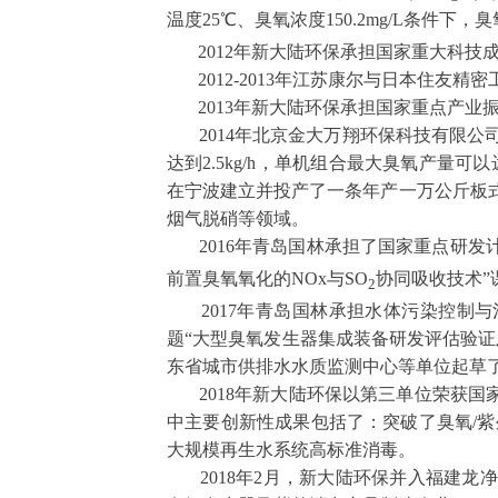
温度
25
℃、臭氧浓度150.2mg/L条件下，臭氧产
2012
年新大陆环保承担国家重大科技成
2012-2013
年江苏康尔与日本住友精密
2013
年新大陆环保承担国家重点产业振
2014
年北京金大万翔环保科技有限公
达到
2.5kg/h
，单机组合最大臭氧产量可以
在宁波建立并投产了一条年产一万公斤板
烟气脱硝等领域。
2016
年青岛国林承担了国家重点研发计
前置臭氧氧化的
NOx
与
SO
协同吸收技术
”
2
2017
年青岛国林承担水体污染控制与
题“大型臭氧发生器集成装备研发评估验证
东省城市供排水水质监测中心等单位起草
2018
年新大陆环保以第三单位荣获国家
中主要创新性成果包括了：突破了臭氧
/
紫
大规模再生水系统高标准消毒。
2018
年
2
月，新大陆环保并入福建龙净