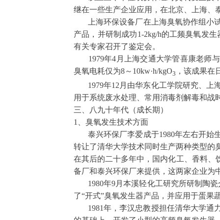
继在一些生产企业应用，在北京、上海、
上海环保设备厂在上海臭氧协作组小试
产品，并研制成功
1-2kg/h
的工频臭氧发生
有关专家召开了鉴定会。
1979
年
4
月上海交通大学管喜康老师与
臭氧电耗仅为
8
～
10kw
·
h/kgO
，该成果在
3
1979
年
12
月由华东化工学院研究、上
用于系统废水处理、常用消毒剂解毒和战
三、八九十年代（成长期）
1
、臭氧发生技术方面
泰兴环保厂李爱成于
1980
年左右开始
转让了清华大学技术同时生产两种类型的
在其后的二十多年中，国内化工、香料、
备厂和泰兴环保厂来提供，这两家企业为
1980
年
9
月本溪轻化工研究所研制陶瓷
了“开式”臭氧发生器产品，并应用于蛋果
1981
年，李汉忠教授担任清华大学通