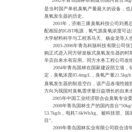
2002
年青岛国林研制成功国内首台
3kg
是当时国产单机臭氧产量最大的设备，也
臭氧发生器的历史。
2003
年，济南三康臭氧科技公司刘勇
配相应的
IGBT
电源，氧气源臭氧浓度可达
大学材料科学与工程系马天、杨金龙等人
2003-2006
年青岛科脉科技有限公司张
购正式进入同方研发板式臭氧发生器的时
辛店自来水有应用。同方水务工程公司改
2004
年青岛国林在国家建设部立项，
定，臭氧浓度
85.4mg/L
，臭氧产量
21.5kg/h
臭氧发生器的制造空白，该产品各项性能
方向为我国对臭氧需求量日益增长的自来
2005
年中国工业经济联合会臭氧专业
2008
年青岛国林生产的国内首台
“50kg
53.7kg/h
，电耗
7.6kWh/kg
。被科技部、国
目
”
。
2009
年青岛国林实业有限公司联合清