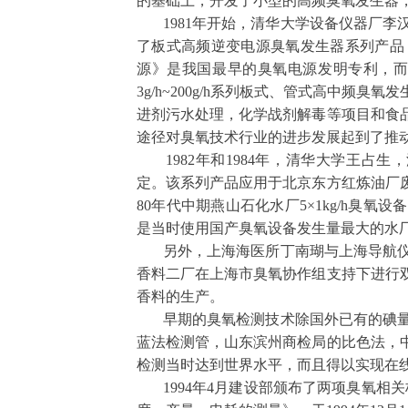
的基础上，开发了小型的高频臭氧发生器
1981
年开始，清华大学设备仪器厂李
了板式高频逆变电源臭氧发生器系列产品
源》是我国最早的臭氧电源发明专利，
3g/h~200g/h
系列板式、管式高中频臭氧发
进剂污水处理，化学战剂解毒等项目和食
途径对臭氧技术行业的进步发展起到了推
1982
年和
1984
年，清华大学王占生，
定。该系列产品应用于北京东方红炼油厂
80
年代中期燕山石化水厂
5
×
1kg/h
臭氧设备
是当时使用国产臭氧设备发生量最大的水
另外，上海海医所丁南瑚与上海导航仪
香料二厂在上海市臭氧协作组支持下进行
香料的生产。
早期的臭氧检测技术除国外已有的碘量
蓝法检测管，山东滨州商检局的比色法，
检测当时达到世界水平，而且得以实现在
1994
年
4
月建设部颁布了两项臭氧相关