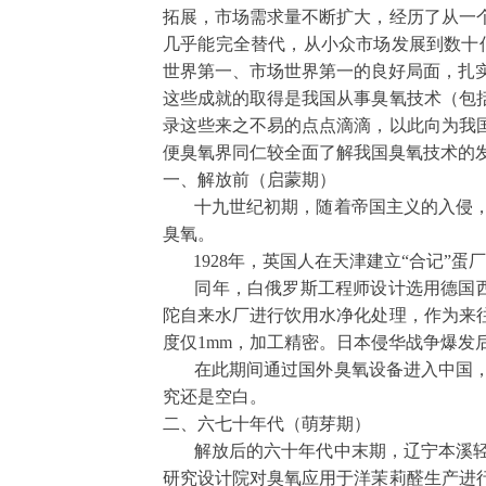
拓展，市场需求量不断扩大，经历了从一
几乎能完全替代，从小众市场发展到数十
世界第一、市场世界第一的良好局面，扎
这些成就的取得是我国从事臭氧技术（包
录这些来之不易的点点滴滴，以此向为我
便臭氧界同仁较全面了解我国臭氧技术的
一、解放前（启蒙期）
十九世纪初期，随着帝国主义的入侵，
臭氧。
1928
年，英国人在天津建立“合记”蛋
同年，白俄罗斯工程师设计选用德国西
陀自来水厂进行饮用水净化处理，作为来
度仅
1mm
，加工精密。日本侵华战争爆发
在此期间通过国外臭氧设备进入中国，
究还是空白。
二、六七十年代（萌芽期）
解放后的六十年代中末期，辽宁本溪轻
研究设计院对臭氧应用于洋茉莉醛生产进