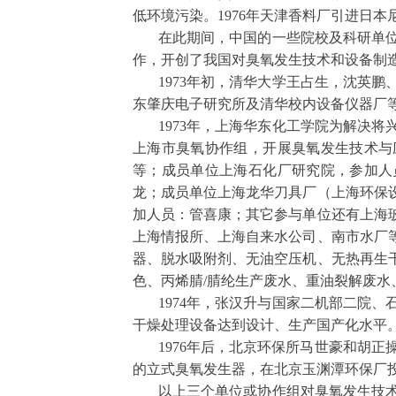
低环境污染。
1976
年天津香料厂引进日本
在此期间，中国的一些院校及科研单位
作，开创了我国对臭氧发生技术和设备制
1973
年初，清华大学王占生，沈英鹏
东肇庆电子研究所及清华校内设备仪器厂
1973
年，上海华东化工学院为解决将
上海市臭氧协作组，开展臭氧发生技术与
等；成员单位上海石化厂研究院，参加人
龙；成员单位上海龙华刀具厂（上海环保
加人员：管喜康；其它参与单位还有上海
上海情报所、上海自来水公司、南市水厂
器、脱水吸附剂、无油空压机、无热再生
色、丙烯腈
/
腈纶生产废水、重油裂解废水
1974
年，张汉升与国家二机部二院、
干燥处理设备达到设计、生产国产化水平
1976
年后，北京环保所马世豪和胡正
的立式臭氧发生器，在北京玉渊潭环保厂
以上三个单位或协作组对臭氧发生技术