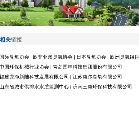
相关
链接
国际臭氧协会
|
欧非亚澳臭氧协会
|
日本臭氧协会
|
欧洲臭氧组
中
国环保机械行业协会
|
青岛国林科技集团股份有限公司
福
建龙净新
陆
科技发展有限公司
|
江苏康尔臭氧有限公司
山东省城市供排水水质监测中心
|
济南三康环保科技有限公司