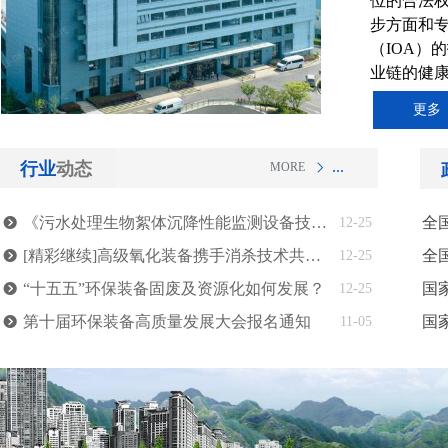
位的合法
步方面和
（IOA
业链的健
更多
态
行业
动
MORE
MOR
ꁕ
更多
뀹
《污水处理生物絮体沉降性能监测设备技术规范》团体标准批准发布
12-25
뀹
[精彩继续]高级氧化装备携手消杀技术共话行业热点
全国
12-25
뀹
“十五五”环保装备固废及资源化如何发展？
国家
12-25
뀹
第十届环保装备高质量发展大会报名通知
国
11-05