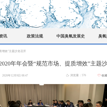
资讯
政策法规
中国臭氧发展史
臭氧
提质增效”主题沙龙召开
2020年年会暨“规范市场、提质增效”主题
浏览量：
576
2020年12月9日
08:47
ꄀ
收
ꄘ